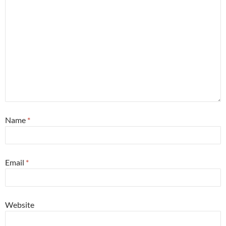
Name
*
Email
*
Website