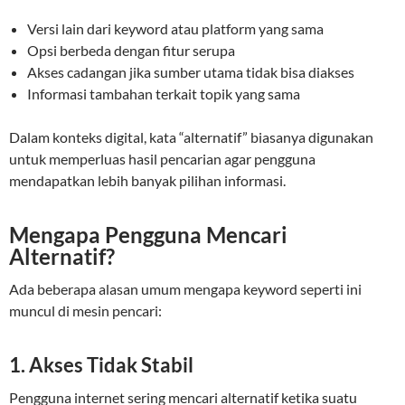
Versi lain dari keyword atau platform yang sama
Opsi berbeda dengan fitur serupa
Akses cadangan jika sumber utama tidak bisa diakses
Informasi tambahan terkait topik yang sama
Dalam konteks digital, kata “alternatif” biasanya digunakan
untuk memperluas hasil pencarian agar pengguna
mendapatkan lebih banyak pilihan informasi.
Mengapa Pengguna Mencari
Alternatif?
Ada beberapa alasan umum mengapa keyword seperti ini
muncul di mesin pencari:
1. Akses Tidak Stabil
Pengguna internet sering mencari alternatif ketika suatu