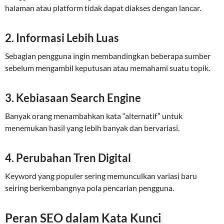
halaman atau platform tidak dapat diakses dengan lancar.
2. Informasi Lebih Luas
Sebagian pengguna ingin membandingkan beberapa sumber
sebelum mengambil keputusan atau memahami suatu topik.
3. Kebiasaan Search Engine
Banyak orang menambahkan kata “alternatif” untuk
menemukan hasil yang lebih banyak dan bervariasi.
4. Perubahan Tren Digital
Keyword yang populer sering memunculkan variasi baru
seiring berkembangnya pola pencarian pengguna.
Peran SEO dalam Kata Kunci